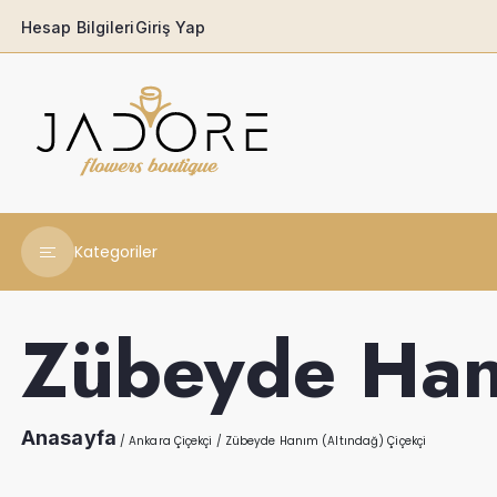
Hesap Bilgileri
Giriş Yap
Kategoriler
Yeni Yıl Çiçekleri
Zübeyde Hanı
Babaya
Açılış & Tören
Anasayfa
/
Ankara Çiçekçi
/
Zübeyde Hanım (Altındağ) Çiçekçi
Ferforjeler