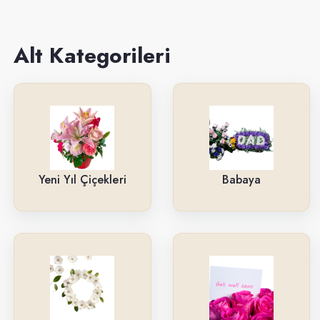
Sevgiliye
Anneye
Alt Kategorileri
Yeni İş-Terfi
Kutuda Çiçekler
Doğum Gününe
Düğün & Açılış Çelenkleri
Yeni Yıl Çiçekleri
Babaya
Geçmiş Olsun
İsteme & Söz & Nişan Çiçekleri
Saksı Çiçekleri
Yıl Dönümüne