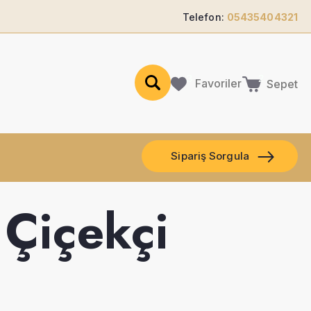
Telefon:
05435404321
Favoriler
Sepet
Sipariş Sorgula
Çiçekçi