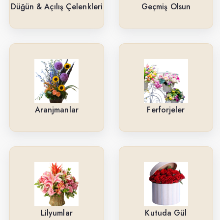
Güller
Düğün & Açılış Çelenkleri
Geçmiş Olsun
Cenaze & Tören Çelenkleri
Tasarım Buketler
Orkideler
Ne İçin ?
Aranjmanlar
Ferforjeler
Ürün Çeşitlerimiz
Aranjmanlar
Kırmızı Güller
Lilyumlar
Arkadaşa
Lilyumlar
Kutuda Gül
Kutuda Gül