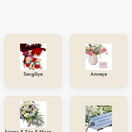
Sevgiliye
Anneye
İsteme & Söz & Nişan