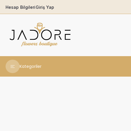
Hesap Bilgileri
Giriş Yap
Kategoriler
Yeni Yıl Çiçekleri
Babaya
Açılış & Tören
Ferforjeler