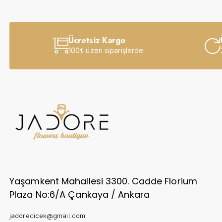
Sevgiliye
Anneye
Ücretsiz Kargo
Yeni İş-Terfi
100₺ üzeri siparişlerde
Kutuda Çiçekler
Doğum Gününe
Düğün & Açılış Çelenkleri
Geçmiş Olsun
İsteme & Söz & Nişan Çiçekleri
Yaşamkent Mahallesi 3300. Cadde Florium
Saksı Çiçekleri
Plaza No:6/A Çankaya / Ankara
Yıl Dönümüne
jadorecicek@gmail.com