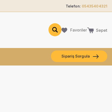
Telefon:
05435404321
Favoriler
Sepet
Sipariş Sorgula