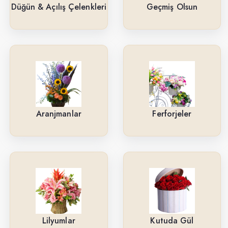
Güller
Düğün & Açılış Çelenkleri
Geçmiş Olsun
Cenaze & Tören Çelenkleri
Tasarım Buketler
Orkideler
Ne İçin ?
Aranjmanlar
Ferforjeler
Ürün Çeşitlerimiz
Aranjmanlar
Kırmızı Güller
Lilyumlar
Arkadaşa
Lilyumlar
Kutuda Gül
Kutuda Gül