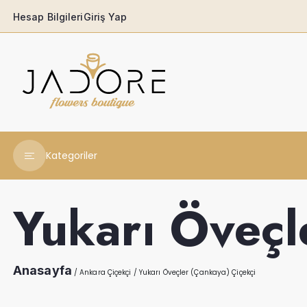
Hesap Bilgileri
Giriş Yap
Kategoriler
Yeni Yıl Çiçekleri
Yukarı Öveçl
Babaya
Açılış & Tören
Anasayfa
/
Ankara Çiçekçi
/
Yukarı Öveçler (Çankaya) Çiçekçi
Ferforjeler