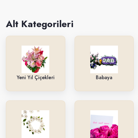
Sevgiliye
Anneye
Alt Kategorileri
Yeni İş-Terfi
Kutuda Çiçekler
Doğum Gününe
Düğün & Açılış Çelenkleri
Yeni Yıl Çiçekleri
Babaya
Geçmiş Olsun
İsteme & Söz & Nişan Çiçekleri
Saksı Çiçekleri
Yıl Dönümüne