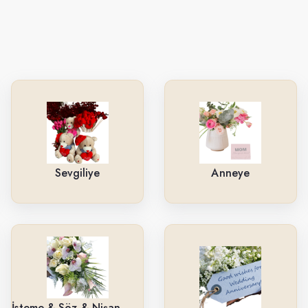
Sevgiliye
Anneye
İsteme & Söz & Nişan