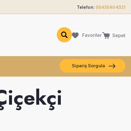
Telefon:
05435404321
Favoriler
Sepet
Sipariş Sorgula
Çiçekçi