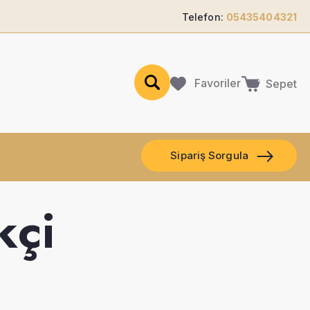
Telefon:
05435404321
Favoriler
Sepet
Sipariş Sorgula
kçi