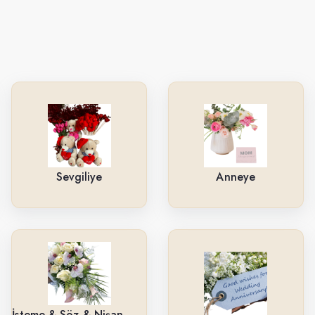
Sevgiliye
Anneye
İsteme & Söz & Nişan