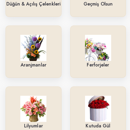
Güller
Düğün & Açılış Çelenkleri
Geçmiş Olsun
Cenaze & Tören Çelenkleri
Tasarım Buketler
Orkideler
Ne İçin ?
Aranjmanlar
Ferforjeler
Ürün Çeşitlerimiz
Aranjmanlar
Kırmızı Güller
Lilyumlar
Arkadaşa
Lilyumlar
Kutuda Gül
Kutuda Gül