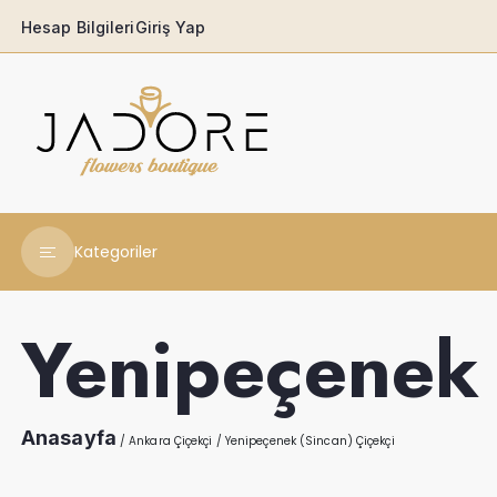
Hesap Bilgileri
Giriş Yap
Kategoriler
Yeni Yıl Çiçekleri
Yenipeçenek 
Babaya
Açılış & Tören
Anasayfa
/
Ankara Çiçekçi
/
Yenipeçenek (Sincan) Çiçekçi
Ferforjeler