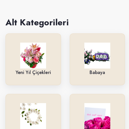
Sevgiliye
Anneye
Alt Kategorileri
Yeni İş-Terfi
Kutuda Çiçekler
Doğum Gününe
Düğün & Açılış Çelenkleri
Yeni Yıl Çiçekleri
Babaya
Geçmiş Olsun
İsteme & Söz & Nişan Çiçekleri
Saksı Çiçekleri
Yıl Dönümüne