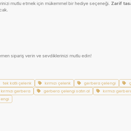
erinizi mutlu etmek için mükemmel bir hediye seçeneği.
Zarif tas
acak.
emen sipariş verin ve sevdiklerinizi mutlu edin!
tek katlı çelenk
kırmızı çelenk
gerbera çelengi
ç
ı kırmızı gerbera
gerbera çelengi satın al
kırmızı gerbera
lengi