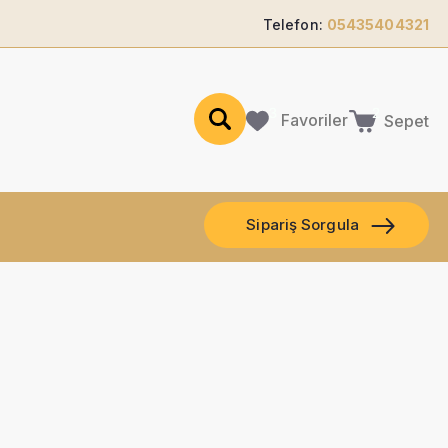
Telefon:
05435404321
Favoriler
Sepet
Sipariş Sorgula