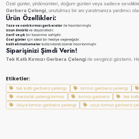
Özel günler, yıldönümleri, doğum günleri veya sadece sevdikl
Gerbera Çelengi
, unutulmaz bir anı yaratmanıza yardımcı ol
Ürün Özellikleri:
Taze ve canlı kırmızı gerberalar
ile hazırlanmıştır.
Uzun ömürlü
ve dayanıklıdır.
Zarif ve şık
bir tasarıma sahiptir.
Özel günler
için ideal bir hediye seçeneğidir.
Kaliteli malzemeler
kullanılarak özenle hazırlanmıştır.
Siparişinizi Şimdi Verin!
Tek Katlı Kırmızı Gerbera Çelengi
ile sevginizi gösterin. H
Etiketler:
tek katlı gerbera çelengi
kırmızı gerbera çelengi
mezarlık çelengi kırmızı
kırmızı gerbera
tek katl
ölüye kırmızı gerbera çelengi
ucuz kırmızı gerbera çe