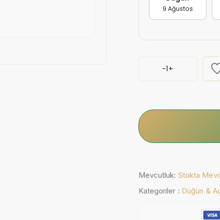
9 Ağustos
-
1
+
Mevcutluk:
Stokta Mev
Kategoriler :
Düğün & Açı