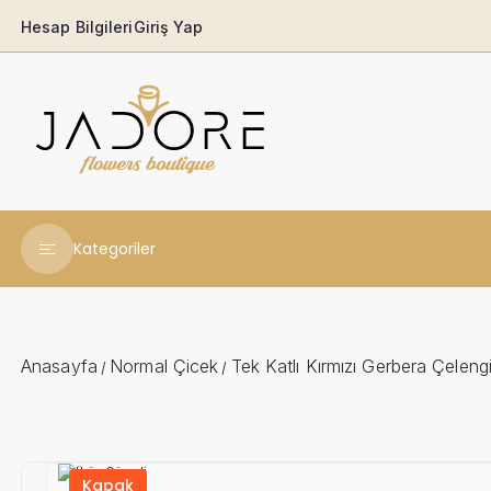
Hesap Bilgileri
Giriş Yap
Kategoriler
Yeni Yıl Çiçekleri
Babaya
Anasayfa
Normal Çicek
Tek Katlı Kırmızı Gerbera Çeleng
/
/
Açılış & Tören
Ferforjeler
Kapak