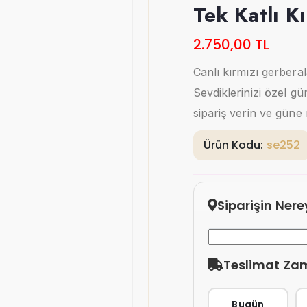
Tek Katlı K
2.750,00 TL
Canlı kırmızı gerberal
Sevdiklerinizi özel gü
sipariş verin ve güne 
Ürün Kodu:
se252
Siparişin Ner
Teslimat Za
Bugün