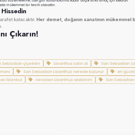
sa süslemelerine, özel gün kutlamalarına kadar birçok farklı amaç için idealdir.
ızda mükemmel bir tercih olacaktır.
ı Hissedin
arafet katacaktır.
Her demet, doğanın sanatının mükemmel bi
n.
ını Çıkarın!
 Sebastian çiçekleri
Lisianthus satın al
San Sebastian Lis
jmanı
San Sebastian Lisianthus nerede bulunur
en güzel 
arı İstanbul
nereden Lisianthus alabilirim
San Sebastian L