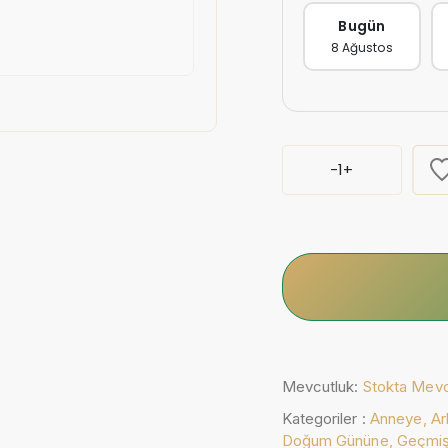
Bugün
8 Ağustos
-
1
+
Mevcutluk:
Stokta Mev
Kategoriler :
Anneye,
Ar
Doğum Gününe,
Geçmiş