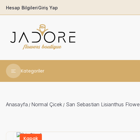
Hesap Bilgileri
Giriş Yap
Kategoriler
Yeni Yıl Çiçekleri
Babaya
Anasayfa
Normal Çicek
San Sebastian Lisianthus Flowe
/
/
Açılış & Tören
Ferforjeler
Kapak