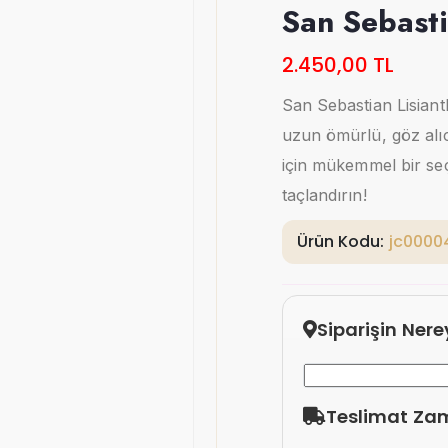
San Sebasti
2.450,00 TL
San Sebastian Lisianth
uzun ömürlü, göz alıc
için mükemmel bir seçi
taçlandırın!
Ürün Kodu:
jc0000
Siparişin Ner
Teslimat Za