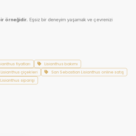
r örneğidir.
Eşsiz bir deneyim yaşamak ve çevrenizi
ianthus fiyatları
Lisianthus bakımı
Lisianthus çiçekleri
San Sebastian Lisianthus online satış
isianthus siparişi