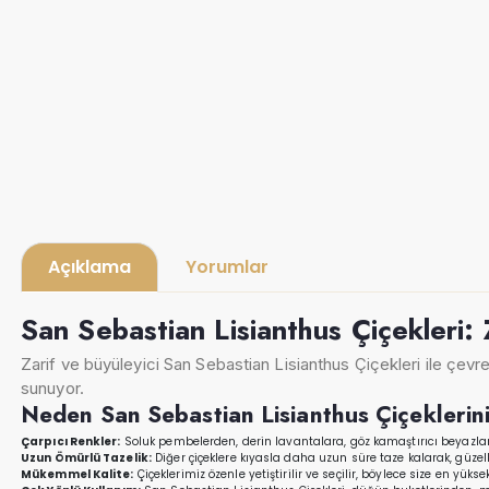
Açıklama
Yorumlar
San Sebastian Lisianthus Çiçekleri: 
Zarif ve büyüleyici San Sebastian Lisianthus Çiçekleri ile çevreni
sunuyor.
Neden San Sebastian Lisianthus Çiçeklerini
Çarpıcı Renkler:
Soluk pembelerden, derin lavantalara, göz kamaştırıcı beyazlara
Uzun Ömürlü Tazelik:
Diğer çiçeklere kıyasla daha uzun süre taze kalarak, güzell
Mükemmel Kalite:
Çiçeklerimiz özenle yetiştirilir ve seçilir, böylece size en yüksek