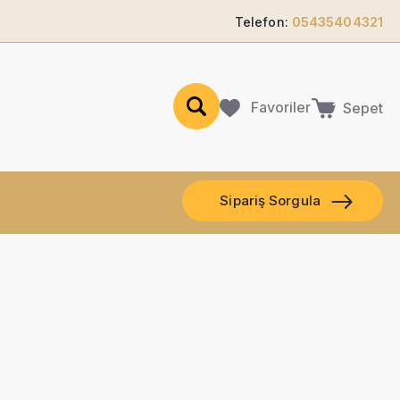
Telefon:
05435404321
Favoriler
Sepet
Sipariş Sorgula