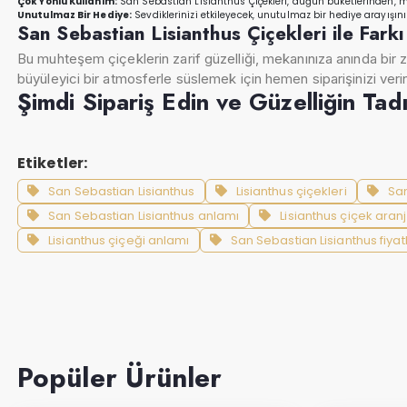
Çok Yönlü Kullanım:
San Sebastian Lisianthus Çiçekleri, düğün buketlerinden, ma
Unutulmaz Bir Hediye:
Sevdiklerinizi etkileyecek, unutulmaz bir hediye arayışın
San Sebastian Lisianthus Çiçekleri ile Fark
Bu muhteşem çiçeklerin zarif güzelliği, mekanınıza anında bir z
büyüleyici bir atmosferle süslemek için hemen siparişinizi veri
Şimdi Sipariş Edin ve Güzelliğin Tad
Etiketler:
San Sebastian Lisianthus
Lisianthus çiçekleri
San
San Sebastian Lisianthus anlamı
Lisianthus çiçek aran
Lisianthus çiçeği anlamı
San Sebastian Lisianthus fiyatl
Popüler Ürünler