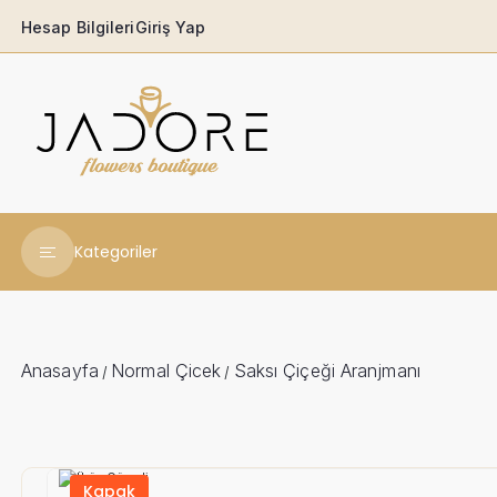
Hesap Bilgileri
Giriş Yap
Kategoriler
Yeni Yıl Çiçekleri
Babaya
Anasayfa
Normal Çicek
Saksı Çiçeği Aranjmanı
/
/
Açılış & Tören
Ferforjeler
Kapak