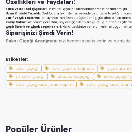
Özellikleri ve Faydaları:
Taze ve Kaliteli Çiçekler:
En kaliteli çiçekler kullanılarak özenle hazırlanmıştır.
Uzun Ömürlü Tazelik:
Özel bakım teknikleri sayesinde uzun süre tazeliğini korur.
Zarif ve Şık Tasarım:
Her ayrıntısının özenle düşünülmüş, göz alıcı bir tasarıma 
Kolay Bakım:
Az bakım gerektirir, böylece çiçeklerinizin güzelliğinin tadını çıkarabi
Çeşitli Renk ve Çiçek Seçenekleri:
Kendi zevkinize ve tercihlerinize uygun bir a
Siparişinizi Şimdi Verin!
Saksı Çiçeği Aranjmanı
'nızı hemen sipariş verin ve evinizde 
Etiketler:
saksı çiçeği
saksı çiçek aranjmanı
çiçek aranjm
şık saksı çiçeği
ucuz saksı çiçeği
saksı çiçeği fiy
saksı çiçeği aranjmanı yapımı
saksı çiçeği aranjmanı n
Popüler Ürünler