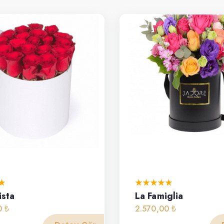
ista
La Famiglia
0 ₺
2.570,00 ₺