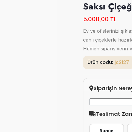
Saksı Çiçeğ
5.000,00 TL
Ev ve ofislerinizi şı
canlı çiçeklerle hazır
Hemen sipariş verin ve
Ürün Kodu:
jc2127
Siparişin Ner
Teslimat Za
Bugün