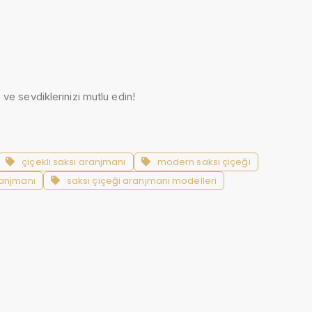
 ve sevdiklerinizi mutlu edin!
çiçekli saksı aranjmanı
modern saksı çiçeği
ranjmanı
saksı çiçeği aranjmanı modelleri