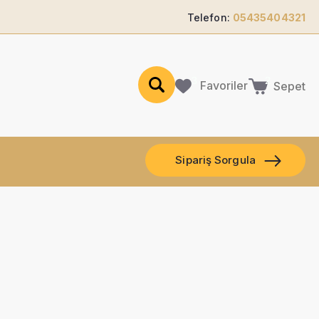
Telefon:
05435404321
Favoriler
Sepet
Sipariş Sorgula