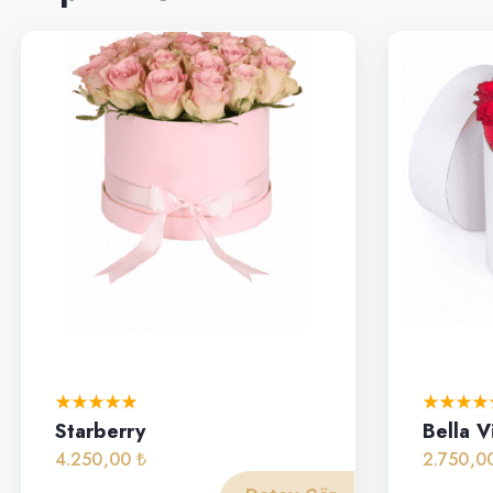
Starberry
Bella V
4.250,00 ₺
2.750,0