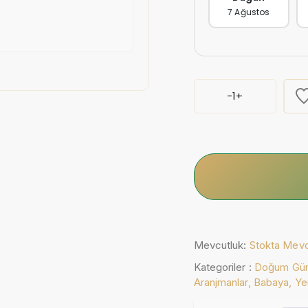
7 Ağustos
-
1
+
Mevcutluk:
Stokta Mev
Kategoriler :
Doğum Gü
Aranjmanlar,
Babaya,
Ye