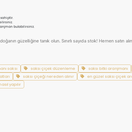
sahiptir.
lirsiniz.
ranjman bulabilirsiniz.
doğanın güzelliğine tanık olun. Sınırlı sayıda stok! Hemen satın alın
anı saksı
saksı çiçek düzenleme
saksı bitki aranjmanı
atları
saksı çiçeği nereden alınır
en güzel saksı çiçek a
asıl yapılır