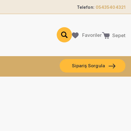
Telefon:
05435404321
Favoriler
Sepet
Sipariş Sorgula