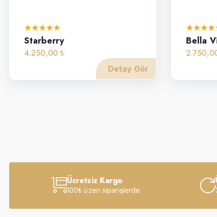
Starberry
Bella V
4.250,00 ₺
2.750,0
Detay Gör
Ücretsiz Kargo
100₺ üzeri siparişlerde