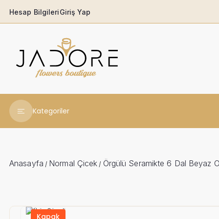
Hesap Bilgileri
Giriş Yap
Kategoriler
Yeni Yıl Çiçekleri
Babaya
Anasayfa
Normal Çicek
Örgülü Seramikte 6 Dal Beyaz O
/
/
Açılış & Tören
Ferforjeler
Kapak