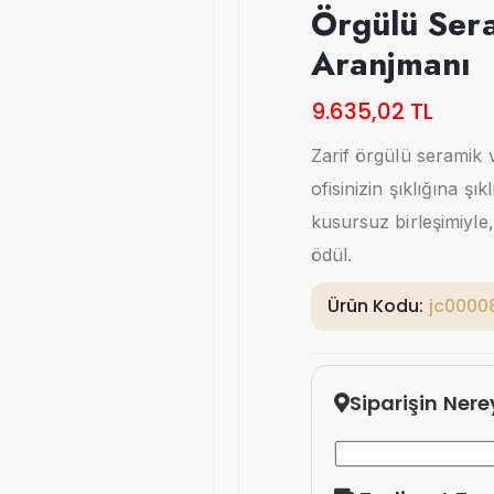
Örgülü Ser
Aranjmanı
9.635,02 TL
Zarif örgülü seramik 
ofisinizin şıklığına şı
kusursuz birleşimiyle
ödül.
Ürün Kodu:
jc0000
Siparişin Ner