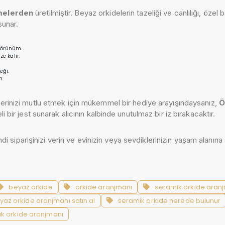
emelerden
üretilmiştir. Beyaz orkidelerin tazeliği ve canlılığı, öz
sunar.
görünüm.
e kalır.
eği.
n.
rinizi mutlu etmek için mükemmel bir hediye arayışındaysanız,
Ö
i bir jest sunarak alıcının kalbinde unutulmaz bir iz bırakacaktır.
iparişinizi verin ve evinizin veya sevdiklerinizin yaşam alanına 
beyaz orkide
orkide aranjmanı
seramik orkide aran
yaz orkide aranjmanı satın al
seramik orkide nerede bulunur
ık orkide aranjmanı