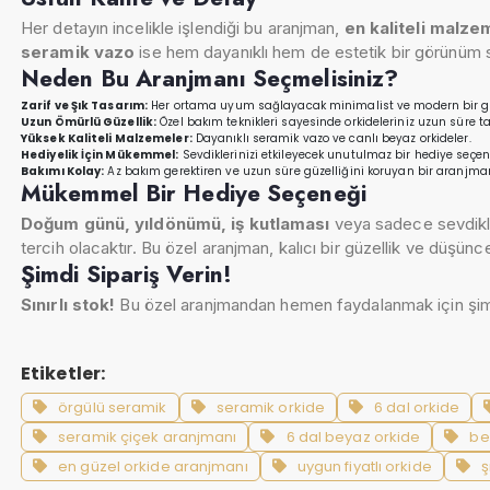
Her detayın incelikle işlendiği bu aranjman,
en kaliteli malz
seramik vazo
ise hem dayanıklı hem de estetik bir görünüm 
Neden Bu Aranjmanı Seçmelisiniz?
Zarif ve Şık Tasarım:
Her ortama uyum sağlayacak minimalist ve modern bir 
Uzun Ömürlü Güzellik:
Özel bakım teknikleri sayesinde orkideleriniz uzun süre taz
Yüksek Kaliteli Malzemeler:
Dayanıklı seramik vazo ve canlı beyaz orkideler.
Hediyelik İçin Mükemmel:
Sevdiklerinizi etkileyecek unutulmaz bir hediye seçen
Bakımı Kolay:
Az bakım gerektiren ve uzun süre güzelliğini koruyan bir aranjma
Mükemmel Bir Hediye Seçeneği
Doğum günü, yıldönümü, iş kutlaması
veya sadece sevdikle
tercih olacaktır. Bu özel aranjman, kalıcı bir güzellik ve düşüncel
Şimdi Sipariş Verin!
Sınırlı stok!
Bu özel aranjmandan hemen faydalanmak için şimdi s
Etiketler:
örgülü seramik
seramik orkide
6 dal orkide
seramik çiçek aranjmanı
6 dal beyaz orkide
be
en güzel orkide aranjmanı
uygun fiyatlı orkide
ş