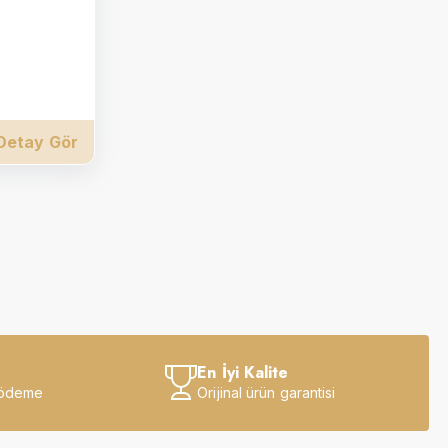
Detay Gör
En İyi Kalite
 ödeme
Orijinal ürün garantisi