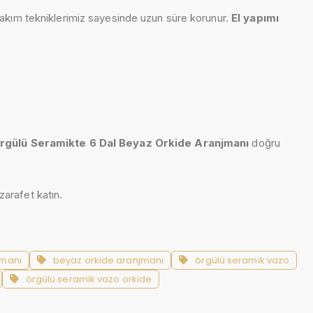
el bakım tekniklerimiz sayesinde uzun süre korunur.
El yapımı
rgülü Seramikte 6 Dal Beyaz Orkide Aranjmanı
doğru
zarafet katın.
jmanı
beyaz orkide aranjmanı
örgülü seramik vazo
örgülü seramik vazo orkide