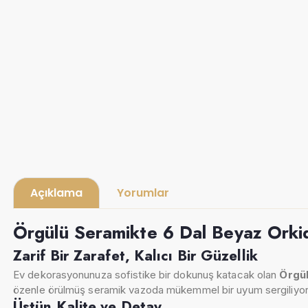
Açıklama
Yorumlar
Örgülü Seramikte 6 Dal Beyaz Orki
Zarif Bir Zarafet, Kalıcı Bir Güzellik
Ev dekorasyonunuza sofistike bir dokunuş katacak olan
Örgül
özenle örülmüş seramik vazoda mükemmel bir uyum sergiliyor v
Üstün Kalite ve Detay