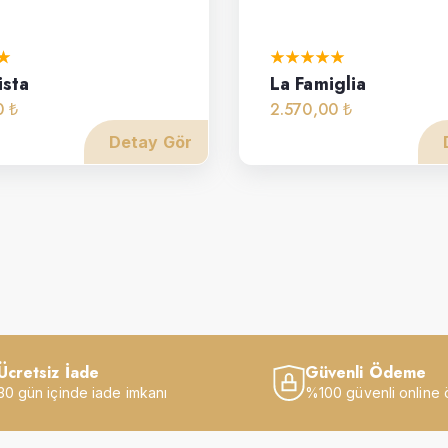
ista
La Famiglia
0 ₺
2.570,00 ₺
Detay Gör
Ücretsiz İade
Güvenli Ödeme
30 gün içinde iade imkanı
%100 güvenli online