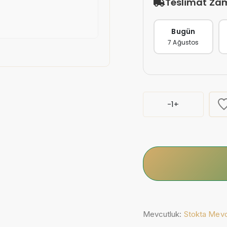
Teslimat Za
Bugün
7 Ağustos
-
1
+
Mevcutluk:
Stokta Mev