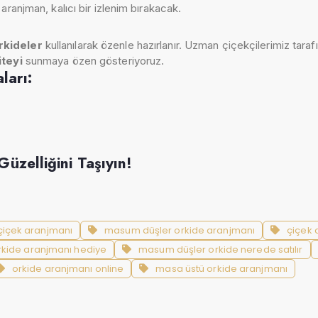
aranjman, kalıcı bir izlenim bırakacak.
orkideler
kullanılarak özenle hazırlanır. Uzman çiçekçilerimiz tarafı
iteyi
sunmaya özen gösteriyoruz.
ları:
Güzelliğini Taşıyın!
çiçek aranjmanı
masum düşler orkide aranjmanı
çiçek 
rkide aranjmanı hediye
masum düşler orkide nerede satılır
orkide aranjmanı online
masa üstü orkide aranjmanı