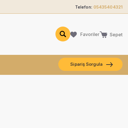
Telefon:
05435404321
Favoriler
Sepet
Sipariş Sorgula