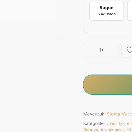
Bugün
6 Ağustos
-
1
+
Mevcutluk:
Stokta Mev
Kategoriler :
Yeni İş-Ter
Babaya,
Aranjmanlar,
Yı