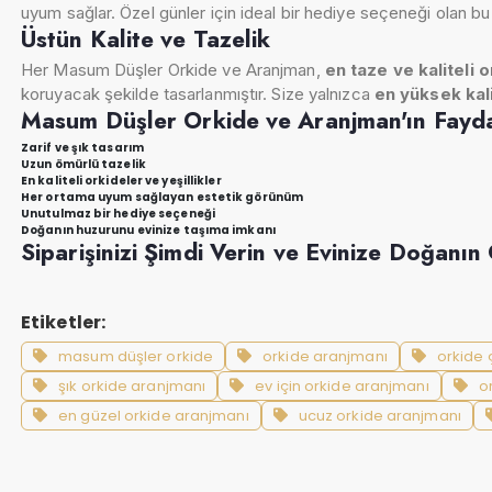
uyum sağlar. Özel günler için ideal bir hediye seçeneği olan bu 
Üstün Kalite ve Tazelik
Her Masum Düşler Orkide ve Aranjman,
en taze ve kaliteli 
koruyacak şekilde tasarlanmıştır. Size yalnızca
en yüksek kal
Masum Düşler Orkide ve Aranjman'ın Fayda
Zarif ve şık tasarım
Uzun ömürlü tazelik
En kaliteli orkideler ve yeşillikler
Her ortama uyum sağlayan estetik görünüm
Unutulmaz bir hediye seçeneği
Doğanın huzurunu evinize taşıma imkanı
Siparişinizi Şimdi Verin ve Evinize Doğanın 
Etiketler:
masum düşler orkide
orkide aranjmanı
orkide 
şık orkide aranjmanı
ev için orkide aranjmanı
o
en güzel orkide aranjmanı
ucuz orkide aranjmanı