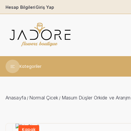
Hesap Bilgileri
Giriş Yap
Kategoriler
Yeni Yıl Çiçekleri
Babaya
Anasayfa
Normal Çicek
Masum Düşler Orkide ve Aranj
/
/
Açılış & Tören
Ferforjeler
Kapak