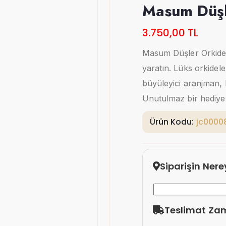
Masum Düşl
3.750,00 TL
Masum Düşler Orkide v
yaratın. Lüks orkidele
büyüleyici aranjman, 
Unutulmaz bir hediye
Ürün Kodu:
jc0000
Siparişin Ner
Teslimat Za