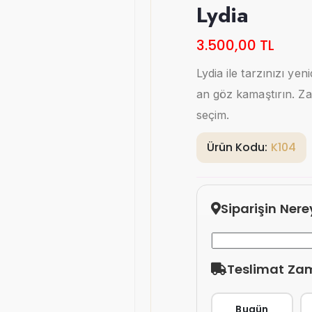
Lydia
3.500,00 TL
Lydia ile tarzınızı yen
an göz kamaştırın. Z
seçim.
Ürün Kodu:
K104
Siparişin Ner
Teslimat Za
Bugün