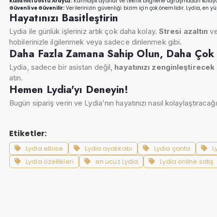
Kullanıcı Dostu Arayüz:
Karmaşık ayarlar ve teknik bilgilerle uğraşmadan kolayc
Güvenli ve Güvenilir:
Verilerinizin güvenliği bizim için çok önemlidir. Lydia, en 
Hayatınızı Basitleştirin
Lydia ile günlük işleriniz artık çok daha kolay.
Stresi azaltın
v
hobilerinizle ilgilenmek veya sadece dinlenmek gibi.
Daha Fazla Zamana Sahip Olun, Daha Çok 
Lydia, sadece bir asistan değil,
hayatınızı zenginleştirecek 
atın.
Hemen Lydia'yı Deneyin!
Bugün sipariş verin ve Lydia'nın hayatınızı nasıl kolaylaştıracağ
Etiketler:
Lydia elbise
Lydia ayakkabı
Lydia çanta
L
Lydia özellikleri
en ucuz Lydia
Lydia online satış