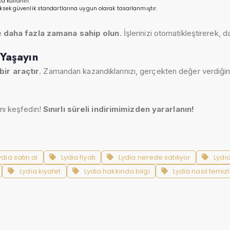
a kullanın.
yüksek güvenlik standartlarına uygun olarak tasarlanmıştır.
e
daha fazla zamana sahip olun
. İşlerinizi otomatikleştirerek, 
Yaşayın
bir araçtır
. Zamandan kazandıklarınızı, gerçekten değer verdiğiniz
ını keşfedin!
Sınırlı süreli indirimimizden yararlanın!
ydia satın al
Lydia fiyatı
Lydia nerede satılıyor
Lydi
Lydia kıyafet
Lydia hakkında bilgi
Lydia nasıl temizl