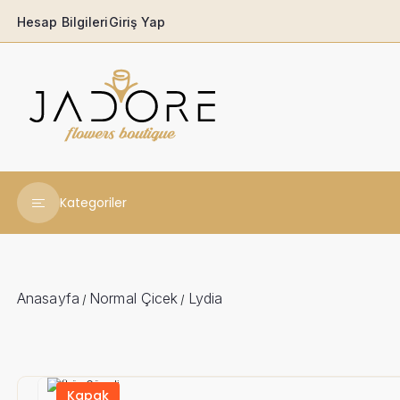
Hesap Bilgileri
Giriş Yap
Kategoriler
Yeni Yıl Çiçekleri
Babaya
Anasayfa
Normal Çicek
Lydia
/
/
Açılış & Tören
Ferforjeler
Kapak