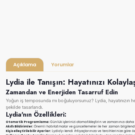
Açıklama
Yorumlar
Lydia ile Tanışın: Hayatınızı Kolayla
Zamandan ve Enerjiden Tasarruf Edin
Yoğun iş temposunda mı boğuluyorsunuz? Lydia, hayatınızın her a
şekilde tasarlandı.
Lydia'nın Özellikleri:
Otomatik Programlama:
Günlük işlerinizi otomatikleştirin ve zamanınızı daha 
Akıllı Bildirimler:
Önemli hatırlatmalar ve güncellemeler ile her zaman bilgilendi
Kişiselleştirilebilir Ayarlar:
Lydia'yı kendi ihtiyaçlarınıza ve tercihlerinize göre öze