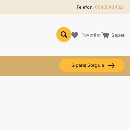
Telefon:
05435404321
Favoriler
Sepet
Sipariş Sorgula