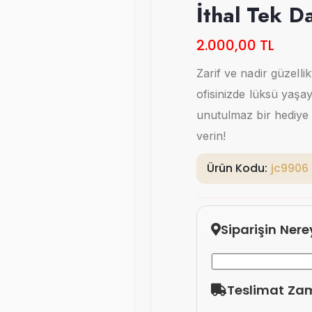
İthal Tek D
2.000,00 TL
Zarif ve nadir güzelli
ofisinizde lüksü yaşa
unutulmaz bir hediye 
verin!
Ürün Kodu:
jc9906
Siparişin Ner
Teslimat Za