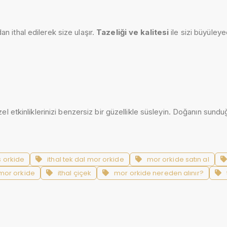
 ithal edilerek size ulaşır.
Tazeliği ve kalitesi
ile sizi büyüley
 özel etkinliklerinizi benzersiz bir güzellikle süsleyin. Doğanın sund
s orkide
ithal tek dal mor orkide
mor orkide satın al
mor orkide
ithal çiçek
mor orkide nereden alınır?