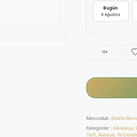
Bugün
6 Ağustos
-
1
+
Mevcutluk:
Stokta Mev
Kategoriler :
Arkadaşa,
Terfi,
Anneye,
Yıl Dönü