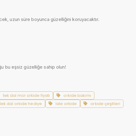
ecek, uzun süre boyunca güzelliğini koruyacaktır.
uğu bu eşsiz güzelliğe sahip olun!
tek dal mor orkide fiyatı
orkide bakımı
tek dal orkide hediye
lale orkide
orkide çeşitleri