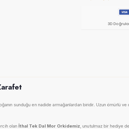
3D Doğrula
Zarafet
doğanın sunduğu en nadide armağanlardan biridir. Uzun ömürlü ve ca
ercih olan
İthal Tek Dal Mor Orkidemiz
, unutulmaz bir hediye d