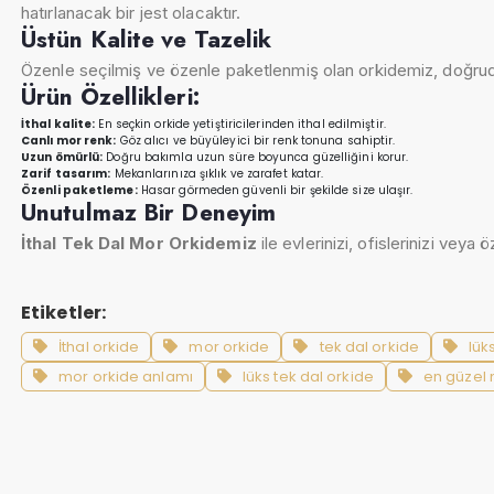
hatırlanacak bir jest olacaktır.
Üstün Kalite ve Tazelik
Özenle seçilmiş ve özenle paketlenmiş olan orkidemiz, doğrudan
Ürün Özellikleri:
İthal kalite:
En seçkin orkide yetiştiricilerinden ithal edilmiştir.
Canlı mor renk:
Göz alıcı ve büyüleyici bir renk tonuna sahiptir.
Uzun ömürlü:
Doğru bakımla uzun süre boyunca güzelliğini korur.
Zarif tasarım:
Mekanlarınıza şıklık ve zarafet katar.
Özenli paketleme:
Hasar görmeden güvenli bir şekilde size ulaşır.
Unutulmaz Bir Deneyim
İthal Tek Dal Mor Orkidemiz
ile evlerinizi, ofislerinizi veya
Etiketler:
İthal orkide
mor orkide
tek dal orkide
lük
mor orkide anlamı
lüks tek dal orkide
en güzel 