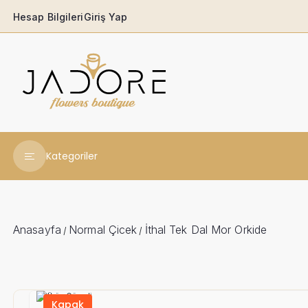
Hesap Bilgileri
Giriş Yap
Kategoriler
Yeni Yıl Çiçekleri
Babaya
Anasayfa
Normal Çicek
İthal Tek Dal Mor Orkide
/
/
Açılış & Tören
Ferforjeler
Kapak