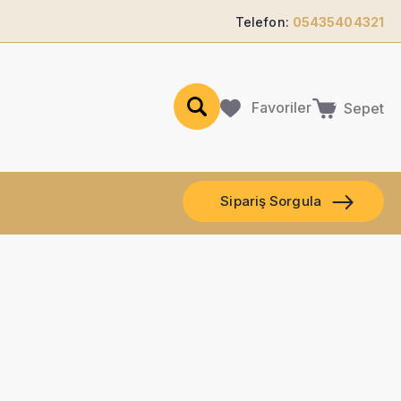
Telefon:
05435404321
Favoriler
Sepet
Sipariş Sorgula