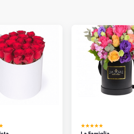
ista
La Famiglia