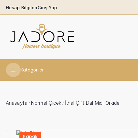
Hesap Bilgileri
Giriş Yap
Kategoriler
Yeni Yıl Çiçekleri
Babaya
Anasayfa
Normal Çicek
İthal Çift Dal Midi Orkide
/
/
Açılış & Tören
Ferforjeler
Kapak