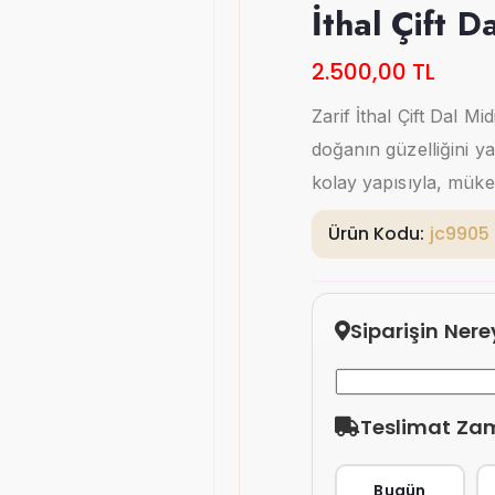
İthal Çift D
2.500,00 TL
Zarif İthal Çift Dal Mi
doğanın güzelliğini 
kolay yapısıyla, mükem
Ürün Kodu:
jc9905
Siparişin Ner
Teslimat Za
Bugün