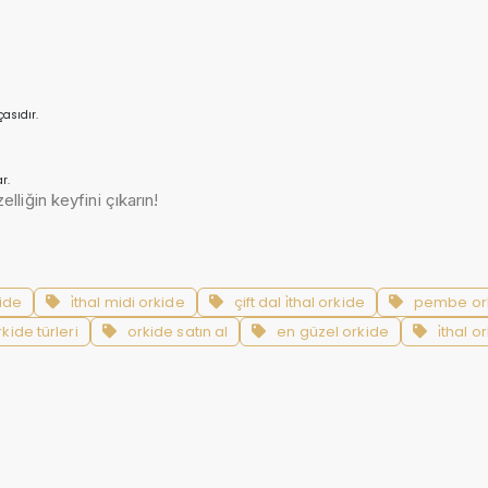
asıdır.
r.
liğin keyfini çıkarın!
ide
i̇thal midi orkide
çift dal i̇thal orkide
pembe or
rkide türleri
orkide satın al
en güzel orkide
i̇thal 