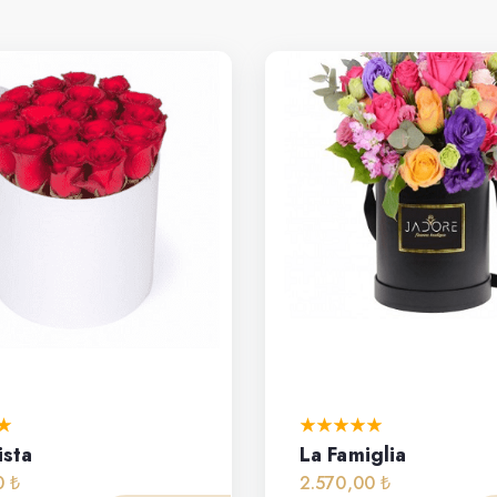
ista
La Famiglia
0 ₺
2.570,00 ₺