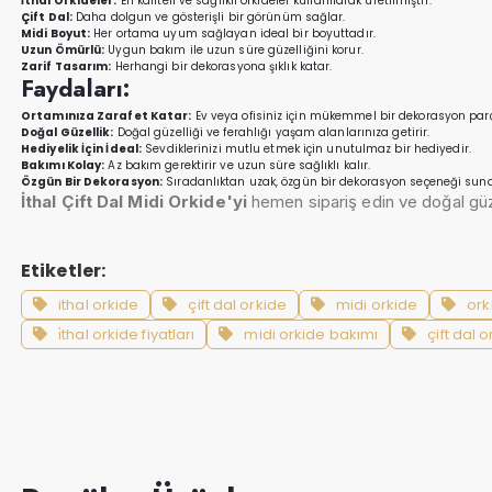
İthal Orkideler:
En kaliteli ve sağlıklı orkideler kullanılarak üretilmiştir.
Çift Dal:
Daha dolgun ve gösterişli bir görünüm sağlar.
Midi Boyut:
Her ortama uyum sağlayan ideal bir boyuttadır.
Uzun Ömürlü:
Uygun bakım ile uzun süre güzelliğini korur.
Zarif Tasarım:
Herhangi bir dekorasyona şıklık katar.
Faydaları:
Ortamınıza Zarafet Katar:
Ev veya ofisiniz için mükemmel bir dekorasyon parç
Doğal Güzellik:
Doğal güzelliği ve ferahlığı yaşam alanlarınıza getirir.
Hediyelik İçin İdeal:
Sevdiklerinizi mutlu etmek için unutulmaz bir hediyedir.
Bakımı Kolay:
Az bakım gerektirir ve uzun süre sağlıklı kalır.
Özgün Bir Dekorasyon:
Sıradanlıktan uzak, özgün bir dekorasyon seçeneği suna
İthal Çift Dal Midi Orkide'yi
hemen sipariş edin ve doğal güzel
Etiketler:
ithal orkide
çift dal orkide
midi orkide
ork
i̇thal orkide fiyatları
midi orkide bakımı
çift dal o