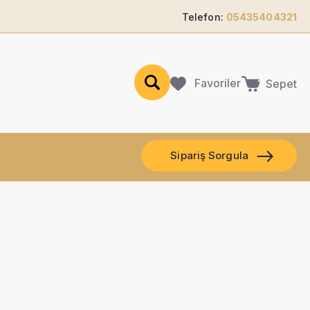
Telefon:
05435404321
Favoriler
Sepet
Sipariş Sorgula