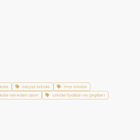
kide
beyaz orkide
mor orkide
orkide nereden alınır
orkide fiyatları ve çeşitleri