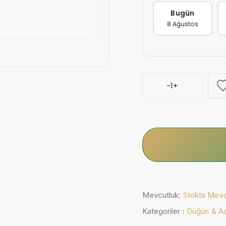
Bugün
8 Ağustos
-
1
+
Mevcutluk:
Stokta Mev
Kategoriler :
Düğün & Açı