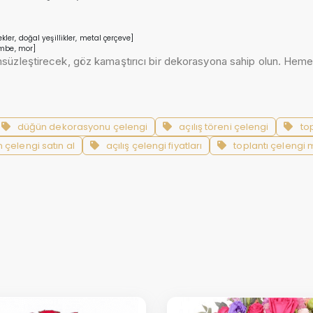
ler, doğal yeşillikler, metal çerçeve]
embe, mor]
msüzleştirecek, göz kamaştırıcı bir dekorasyona sahip olun. Hemen 
düğün dekorasyonu çelengi
açılış töreni çelengi
to
 çelengi satın al
açılış çelengi fiyatları
toplantı çelengi 