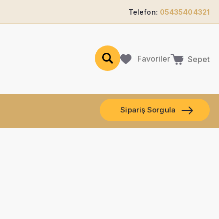
Telefon:
05435404321
Favoriler
Sepet
Sipariş Sorgula