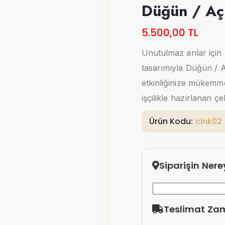
Düğün / Açı
5.500,00 TL
Unutulmaz anlar için
tasarımıyla Düğün / Aç
etkinliğinize mükemme
işçilikle hazırlanan çe
Ürün Kodu:
clnk02
Siparişin Ner
Teslimat Za