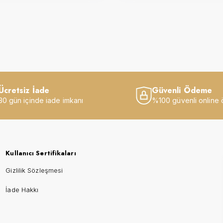
Ücretsiz İade
Güvenli Ödeme
30 gün içinde iade imkanı
%100 güvenli online
Kullanıcı Sertifikaları
Gizlilik Sözleşmesi
İade Hakkı