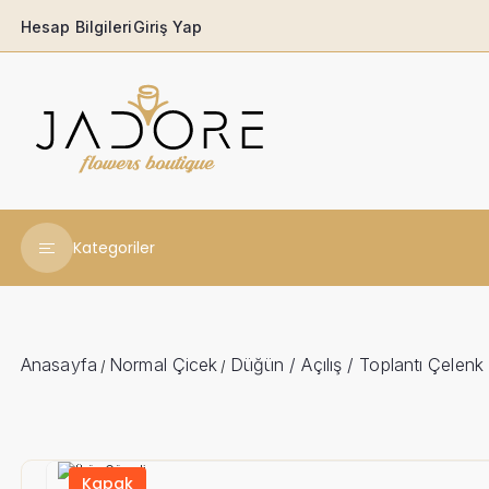
Hesap Bilgileri
Giriş Yap
Kategoriler
Yeni Yıl Çiçekleri
Babaya
Anasayfa
Normal Çicek
Düğün / Açılış / Toplantı Çelenk
/
/
Açılış & Tören
Ferforjeler
Kapak