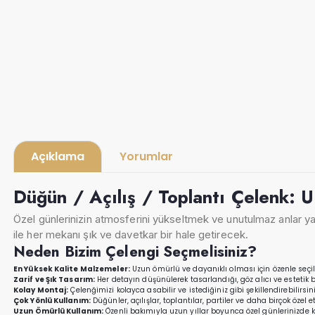
Açıklama
Yorumlar
Düğün / Açılış / Toplantı Çelenk: 
Özel günlerinizin atmosferini yükseltmek ve unutulmaz anlar ya
ile her mekanı şık ve davetkar bir hale getirecek.
Neden Bizim Çelengi Seçmelisiniz?
En Yüksek Kalite Malzemeler:
Uzun ömürlü ve dayanıklı olması için özenle seçilmiş
Zarif ve Şık Tasarım:
Her detayın düşünülerek tasarlandığı, göz alıcı ve estet
Kolay Montaj:
Çelenğimizi kolayca asabilir ve istediğiniz gibi şekillendirebilirsini
Çok Yönlü Kullanım:
Düğünler, açılışlar, toplantılar, partiler ve daha birçok özel
Uzun Ömürlü Kullanım:
Özenli bakımıyla uzun yıllar boyunca özel günlerinizde k