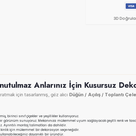
3D Doğrula
Unutulmaz Anlarınız İçin Kusursuz Dek
ratmak için tasarlanmış, göz alıcı
Düğün / Açılış / Toplantı Çel
, birinci sınıf çiçekler ve yeşillikler kullanıyoruz.
ik bir görünüm sunuyoruz. Mekanınıza mükemmel uyum sağlayacak çeşitli renk ve tas
z. Ayrıntılı montaj talimatları da dahildir.
 etkinlik için mükemmel bir dekorasyon seçeneğidir.
ullanabileceğiniz dayanıklı bir üründür.