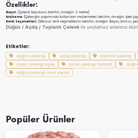
Özellikler:
Boyut:
[Çelenk boyutunu belirtin, örneğin: 2 metre]
Malzeme:
[Çelenğin yapımında kullanılan malzemeleri belirtin, örneğin: İpek çiçek
Renk Seçenekleri:
[Mevcut renk seçeneklerini belirtin, örneğin: Beyaz, kırmızı, p
Düğün / Açılış / Toplantı Çelenk
ile unutulmaz anlarınızı ölü
Etiketler:
düğün çelengi
açılış çelengi
toplantı çelengi
çiçek çelengi açılış
çiçek çelengi toplantı
düğün
düğün çelengi nasıl yapılır
Popüler Ürünler