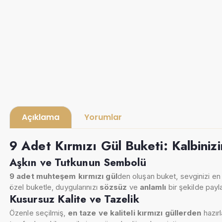
Açıklama
Yorumlar
9 Adet Kırmızı Gül Buketi: Kalbinizi
Aşkın ve Tutkunun Sembolü
9 adet muhteşem kırmızı gül
den oluşan buket, sevginizi en 
özel buketle, duygularınızı
sözsüz
ve
anlamlı
bir şekilde payl
Kusursuz Kalite ve Tazelik
Özenle seçilmiş,
en taze ve kaliteli kırmızı güllerden
hazırl