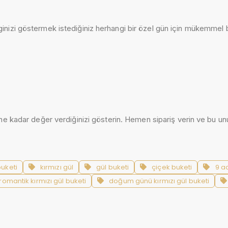
ginizi göstermek istediğiniz herhangi bir özel gün için mükemmel 
a ne kadar değer verdiğinizi gösterin. Hemen sipariş verin ve bu unu
buketi
kırmızı gül
gül buketi
çiçek buketi
9 a
romantik kırmızı gül buketi
doğum günü kırmızı gül buketi