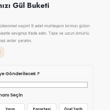
ızı Gül Buketi
mükemmel seçim! 9 adet muhteşem kırmızı gülün
ketle sevginizi ifade edin. Taze ve uzun ömürlü
maz anlar yaratın.
4
eye Gönderilecek ?
manı Seçin
Yarın
Pazartesi
Özel Tarih