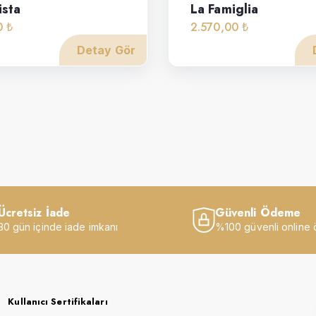
ista
La Famiglia
0 ₺
2.570,00 ₺
Detay Gör
Ücretsiz İade
Güvenli Ödeme
30 gün içinde iade imkanı
%100 güvenli online
Kullanıcı Sertifikaları