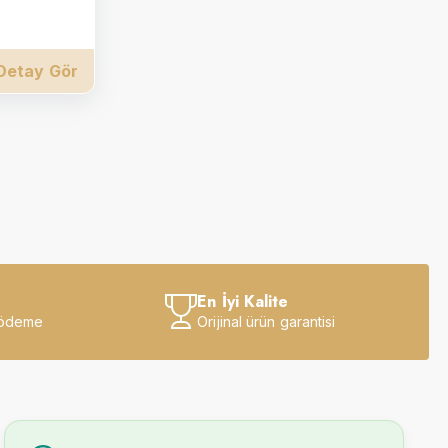
Detay Gör
En İyi Kalite
 ödeme
Orijinal ürün garantisi