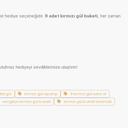
bir hediye seçeneğidir.
9 adet kırmızı gül buketi
, her zaman
tulmaz hediyeyi sevdiklerinize ulaştırın!
det gül
kırmızı gül siparişi
9 kırmızı gül satın al
sevgiliye kırmızı gül buketi
kırmızı gül buketi teslimatı