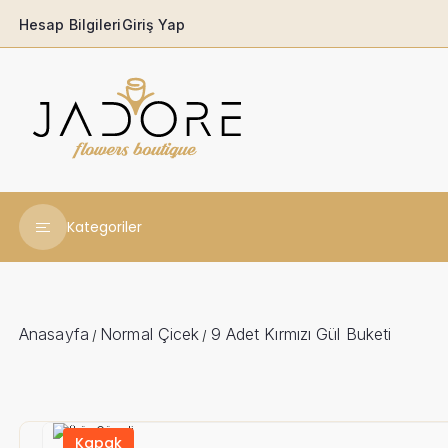
Hesap Bilgileri
Giriş Yap
Kategoriler
Yeni Yıl Çiçekleri
Babaya
Anasayfa
Normal Çicek
9 Adet Kırmızı Gül Buketi
/
/
Açılış & Tören
Ferforjeler
Kapak