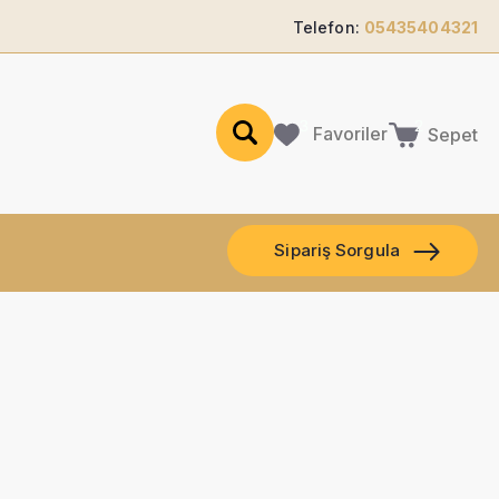
Telefon:
05435404321
Favoriler
Sepet
Sipariş Sorgula