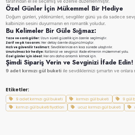
tarafından el ile seçilmiş ve özenle düzenlenmiştir.
Özel Günler İçin Mükemmel Bir Hediye
Doğum günleri, yıldönümleri, sevgililer günü ya da sadece sev
kalbinizin sesini duyurmanın en romantik yoludur.
Bu Kelimeler Bir Güle Sığmaz:
Taze ve canlı güller:
Uzun süreli güzellik için özenle seçilmiştir.
Zarif ve şık tasarım:
Her detay özenle düşünülmüştür.
Hızlı ve güvenilir teslimat:
Sevdiklerinize en kısa sürede ulaştırılır.
Unutulmaz bir hediye:
Kalbinizi ve sevginizi ifade etmenin mükemmel yolu.
Özel günler için ideal:
Her anı daha anlamlı kılmak için.
Şimdi Sipariş Verin ve Sevginizi İfade Edin!
9 adet kırmızı gül buketi
ile sevdiklerinizi şımartın ve onlar
Etiketler:
9 adet kırmızı gül buketi
kırmızı gül buketi
9 gül 
kırmızı gül buketi fiyatları
ucuz kırmızı gül buketi