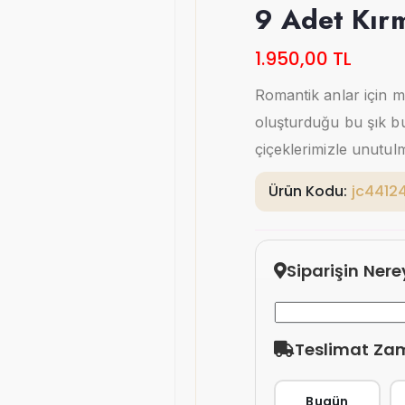
9 Adet Kırm
1.950,00 TL
Romantik anlar için 
oluşturduğu bu şık bu
çiçeklerimizle unutul
Ürün Kodu:
jc4412
Siparişin Ner
Teslimat Za
Bugün