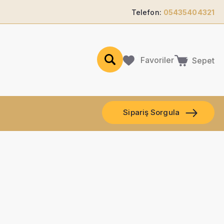
Telefon:
05435404321
Favoriler
Sepet
Sipariş Sorgula