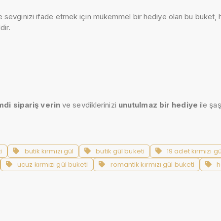
sevginizi ifade etmek için mükemmel bir hediye olan bu buket, he
dir.
mdi sipariş verin
ve sevdiklerinizi
unutulmaz bir hediye
ile şaşı
i
butik kırmızı gül
butik gül buketi
19 adet kırmızı gü
ucuz kırmızı gül buketi
romantik kırmızı gül buketi
h