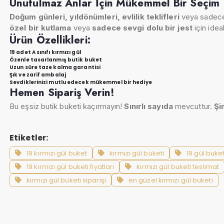
Unutulmaz Anlar İçin Mükemmel Bir Seçim
Doğum günleri, yıldönümleri, evlilik teklifleri
veya sadece 
özel bir kutlama
veya
sadece sevgi dolu bir jest
için ideal
Ürün Özellikleri:
19 adet A sınıfı kırmızı gül
Özenle tasarlanmış butik buket
Uzun süre taze kalma garantisi
Şık ve zarif ambalaj
Sevdiklerinizi mutlu edecek mükemmel bir hediye
Hemen Sipariş Verin!
Bu eşsiz butik buketi kaçırmayın!
Sınırlı sayıda
mevcuttur.
Şi
Etiketler:
19 kırmızı gül buket
kırmızı gül buketi
19 gül buket
19 kırmızı gül buketi fiyatları
kırmızı gül buketi teslimat
kırmızı gül buketi siparişi
en güzel kırmızı gül buketi