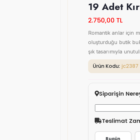
19 Adet Kır
2.750,00 TL
Romantik anlar için 
oluşturduğu butik buket
şık tasarımıyla unutu
Ürün Kodu:
jc2387
Siparişin Ner
Teslimat Za
Bugün