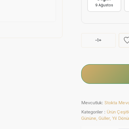
9 Ağustos
-
1
+
Mevcutluk:
Stokta Mev
Kategoriler :
Ürün Çeşitl
Gününe,
Güller,
Yıl Dön