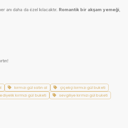
r anı daha da özel kılacaktır.
Romantik bir akşam yemeği
,
rtın!
l
kırmızı gül satın al
çiçekçi kırmızı gül buketi
ediyelik kırmızı gül buketi
sevgiliye kırmızı gül buketi