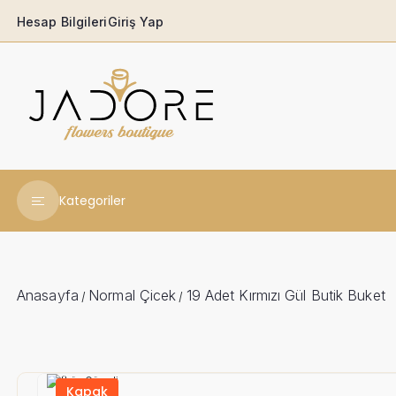
Hesap Bilgileri
Giriş Yap
Kategoriler
Yeni Yıl Çiçekleri
Babaya
Anasayfa
Normal Çicek
19 Adet Kırmızı Gül Butik Buket
/
/
Açılış & Tören
Ferforjeler
Kapak