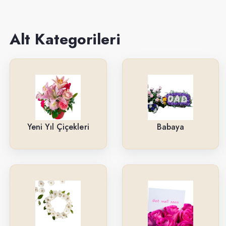
Sevgiliye
Anneye
Alt Kategorileri
Yeni İş-Terfi
Kutuda Çiçekler
Doğum Gününe
Düğün & Açılış Çelenkleri
Yeni Yıl Çiçekleri
Babaya
Geçmiş Olsun
İsteme & Söz & Nişan Çiçekleri
Saksı Çiçekleri
Yıl Dönümüne