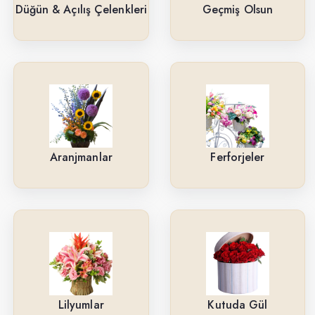
Güller
Düğün & Açılış Çelenkleri
Geçmiş Olsun
Cenaze & Tören Çelenkleri
Tasarım Buketler
Orkideler
Ne İçin ?
Aranjmanlar
Ferforjeler
Ürün Çeşitlerimiz
Aranjmanlar
Kırmızı Güller
Lilyumlar
Arkadaşa
Lilyumlar
Kutuda Gül
Kutuda Gül