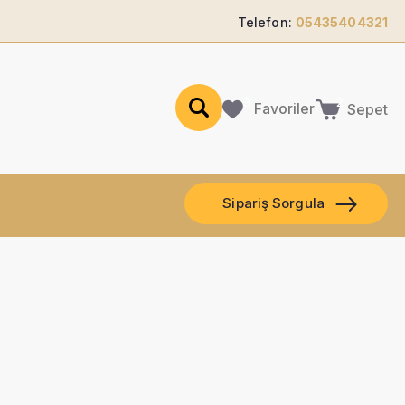
Telefon:
05435404321
Favoriler
Sepet
Sipariş Sorgula