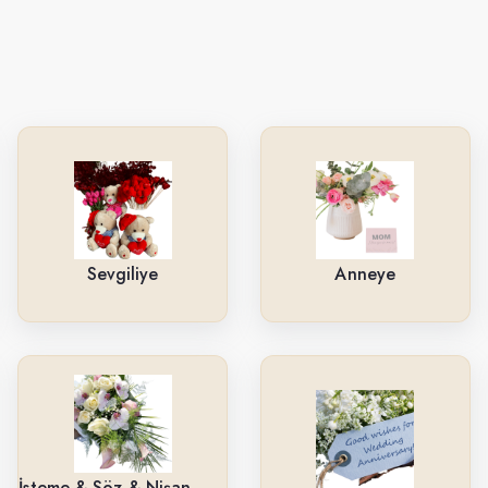
Sevgiliye
Anneye
İsteme & Söz & Nişan