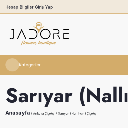
Hesap Bilgileri
Giriş Yap
Kategoriler
Yeni Yıl Çiçekleri
Sarıyar (Nall
Babaya
Açılış & Tören
Anasayfa
/
Ankara Çiçekçi
/
Sarıyar (Nallıhan) Çiçekçi
Ferforjeler