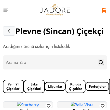
Plevne (Sincan) Çiçekçi
Aradığınız ürünü sizler için listeledik
Yeni Yıl
Saksı
Kutuda
Lilyumlar
Ferforjeler
Çiçekleri
Çiçekleri
Çiçekler