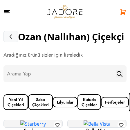
Ozan (Nallıhan) Çiçekçi
Aradığınız ürünü sizler için listeledik
Yeni Yıl
Saksı
Kutuda
Lilyumlar
Ferforjeler
Çiçekleri
Çiçekleri
Çiçekler