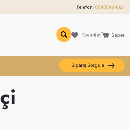
Telefon:
05435404321
Favoriler
Sepet
Sipariş Sorgula
çi