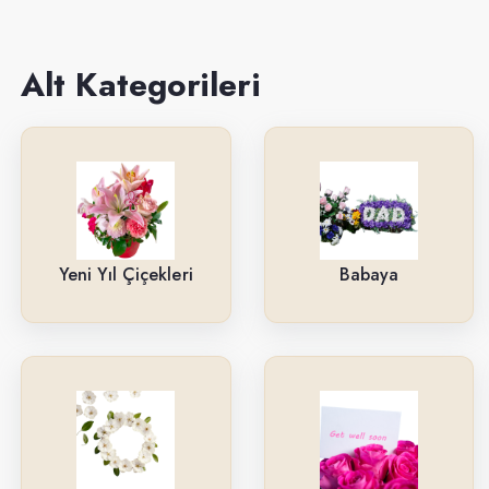
Sevgiliye
Anneye
Alt Kategorileri
Yeni İş-Terfi
Kutuda Çiçekler
Doğum Gününe
Düğün & Açılış Çelenkleri
Yeni Yıl Çiçekleri
Babaya
Geçmiş Olsun
İsteme & Söz & Nişan Çiçekleri
Saksı Çiçekleri
Yıl Dönümüne