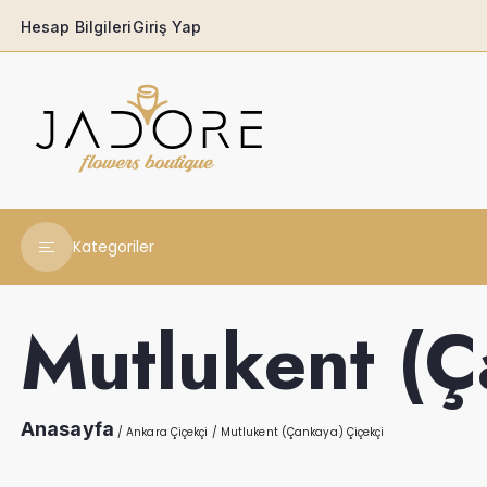
Hesap Bilgileri
Giriş Yap
Kategoriler
Yeni Yıl Çiçekleri
Mutlukent (Ç
Babaya
Açılış & Tören
Anasayfa
/
Ankara Çiçekçi
/
Mutlukent (Çankaya) Çiçekçi
Ferforjeler