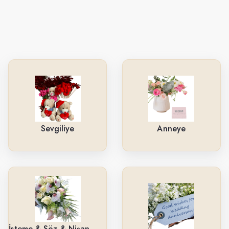
Sevgiliye
Anneye
İsteme & Söz & Nişan