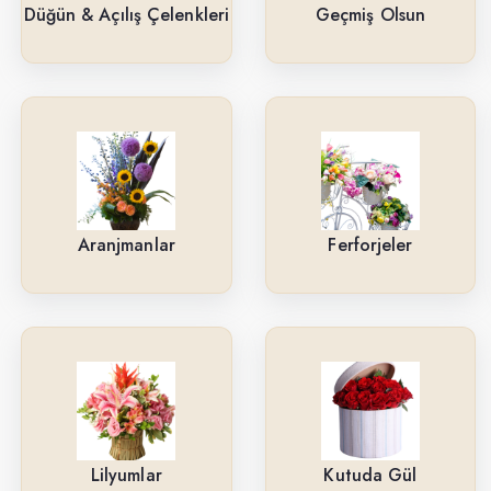
Güller
Düğün & Açılış Çelenkleri
Geçmiş Olsun
Cenaze & Tören Çelenkleri
Tasarım Buketler
Orkideler
Ne İçin ?
Aranjmanlar
Ferforjeler
Ürün Çeşitlerimiz
Aranjmanlar
Kırmızı Güller
Lilyumlar
Arkadaşa
Lilyumlar
Kutuda Gül
Kutuda Gül