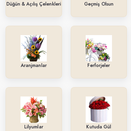
Güller
Düğün & Açılış Çelenkleri
Geçmiş Olsun
Cenaze & Tören Çelenkleri
Tasarım Buketler
Orkideler
Ne İçin ?
Aranjmanlar
Ferforjeler
Ürün Çeşitlerimiz
Aranjmanlar
Kırmızı Güller
Lilyumlar
Arkadaşa
Lilyumlar
Kutuda Gül
Kutuda Gül