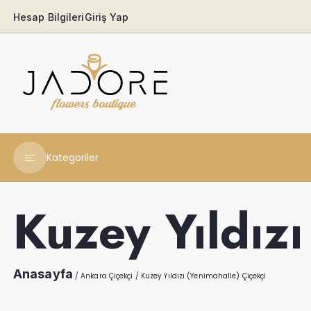
Hesap Bilgileri
Giriş Yap
Kategoriler
Yeni Yıl Çiçekleri
Kuzey Yıldızı
Babaya
Açılış & Tören
Anasayfa
/
Ankara Çiçekçi
/
Kuzey Yıldızı (Yenimahalle) Çiçekçi
Ferforjeler