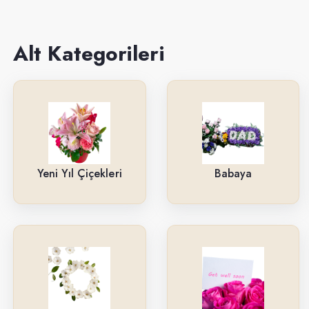
Sevgiliye
Anneye
Alt Kategorileri
Yeni İş-Terfi
Kutuda Çiçekler
Doğum Gününe
Düğün & Açılış Çelenkleri
Yeni Yıl Çiçekleri
Babaya
Geçmiş Olsun
İsteme & Söz & Nişan Çiçekleri
Saksı Çiçekleri
Yıl Dönümüne