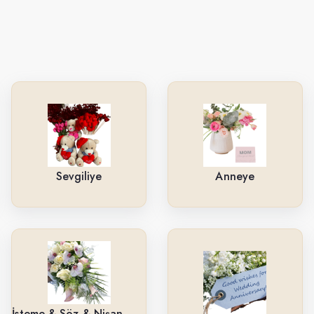
Sevgiliye
Anneye
İsteme & Söz & Nişan