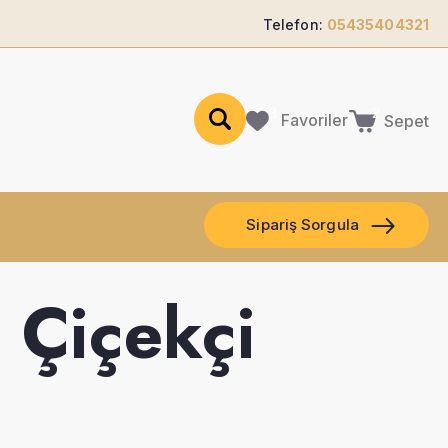
Telefon:
05435404321
Favoriler
Sepet
Sipariş Sorgula
 Çiçekçi