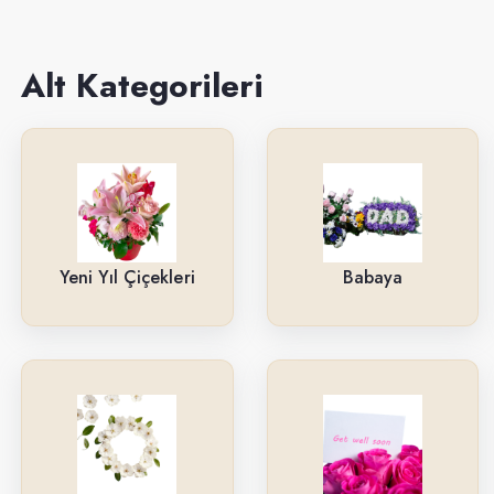
Sevgiliye
Anneye
Alt Kategorileri
Yeni İş-Terfi
Kutuda Çiçekler
Doğum Gününe
Düğün & Açılış Çelenkleri
Yeni Yıl Çiçekleri
Babaya
Geçmiş Olsun
İsteme & Söz & Nişan Çiçekleri
Saksı Çiçekleri
Yıl Dönümüne