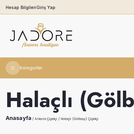
Hesap Bilgileri
Giriş Yap
Kategoriler
Yeni Yıl Çiçekleri
Halaçlı (Gölb
Babaya
Açılış & Tören
Anasayfa
/
Ankara Çiçekçi
/
Halaçlı (Gölbaşı) Çiçekçi
Ferforjeler