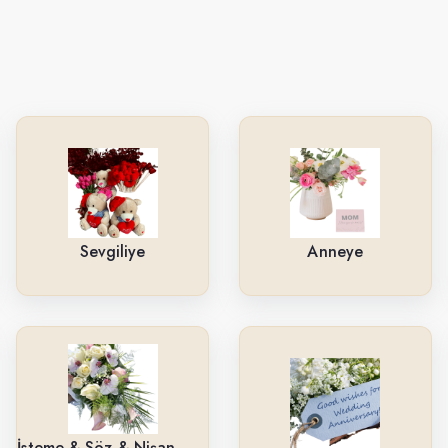
Sevgiliye
Anneye
İsteme & Söz & Nişan