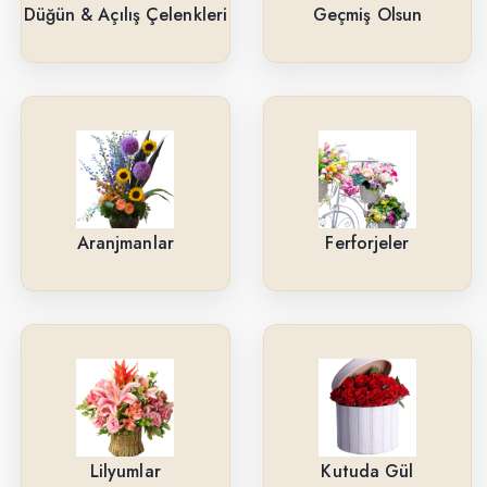
Güller
Düğün & Açılış Çelenkleri
Geçmiş Olsun
Cenaze & Tören Çelenkleri
Tasarım Buketler
Orkideler
Ne İçin ?
Aranjmanlar
Ferforjeler
Ürün Çeşitlerimiz
Aranjmanlar
Kırmızı Güller
Lilyumlar
Arkadaşa
Lilyumlar
Kutuda Gül
Kutuda Gül