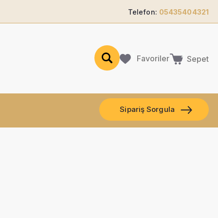
Telefon:
05435404321
Favoriler
Sepet
Sipariş Sorgula