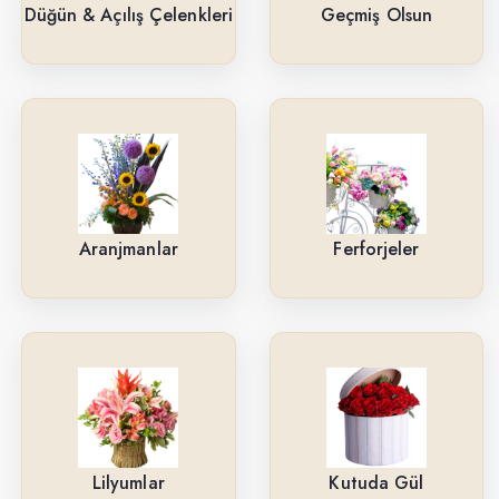
Güller
Düğün & Açılış Çelenkleri
Geçmiş Olsun
Cenaze & Tören Çelenkleri
Tasarım Buketler
Orkideler
Ne İçin ?
Aranjmanlar
Ferforjeler
Ürün Çeşitlerimiz
Aranjmanlar
Kırmızı Güller
Lilyumlar
Arkadaşa
Lilyumlar
Kutuda Gül
Kutuda Gül