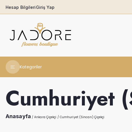
Hesap Bilgileri
Giriş Yap
Kategoriler
Yeni Yıl Çiçekleri
Cumhuriyet (
Babaya
Açılış & Tören
Anasayfa
/
Ankara Çiçekçi
/
Cumhuriyet (Sincan) Çiçekçi
Ferforjeler