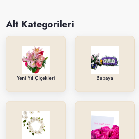
Sevgiliye
Anneye
Alt Kategorileri
Yeni İş-Terfi
Kutuda Çiçekler
Doğum Gününe
Düğün & Açılış Çelenkleri
Yeni Yıl Çiçekleri
Babaya
Geçmiş Olsun
İsteme & Söz & Nişan Çiçekleri
Saksı Çiçekleri
Yıl Dönümüne