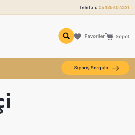
Telefon:
05435404321
Favoriler
Sepet
Sipariş Sorgula
çi