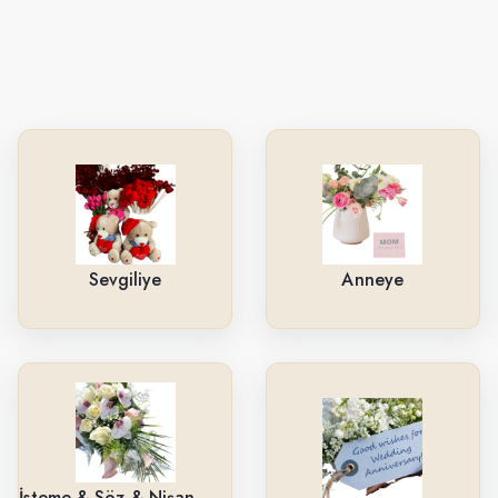
Sevgiliye
Anneye
İsteme & Söz & Nişan