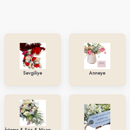
Sevgiliye
Anneye
İsteme & Söz & Nişan