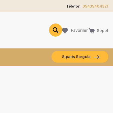
Telefon:
05435404321
Favoriler
Sepet
Sipariş Sorgula