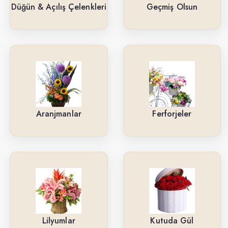
Güller
Düğün & Açılış Çelenkleri
Geçmiş Olsun
Cenaze & Tören Çelenkleri
Tasarım Buketler
Orkideler
Ne İçin ?
Aranjmanlar
Ferforjeler
Ürün Çeşitlerimiz
Aranjmanlar
Kırmızı Güller
Lilyumlar
Arkadaşa
Lilyumlar
Kutuda Gül
Kutuda Gül