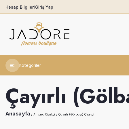
Hesap Bilgileri
Giriş Yap
Kategoriler
Yeni Yıl Çiçekleri
Çayırlı (Gölb
Babaya
Açılış & Tören
Anasayfa
/
Ankara Çiçekçi
/
Çayırlı (Gölbaşı) Çiçekçi
Ferforjeler