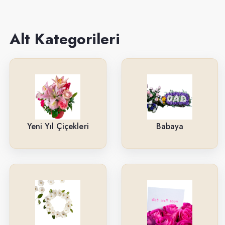
Sevgiliye
Anneye
Alt Kategorileri
Yeni İş-Terfi
Kutuda Çiçekler
Doğum Gününe
Düğün & Açılış Çelenkleri
Yeni Yıl Çiçekleri
Babaya
Geçmiş Olsun
İsteme & Söz & Nişan Çiçekleri
Saksı Çiçekleri
Yıl Dönümüne