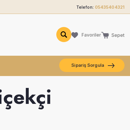
Telefon:
05435404321
Favoriler
Sepet
Sipariş Sorgula
içekçi