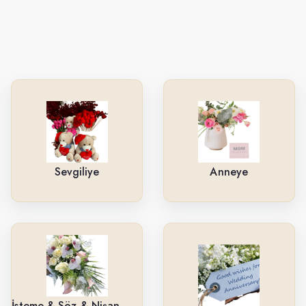
Sevgiliye
Anneye
İsteme & Söz & Nişan