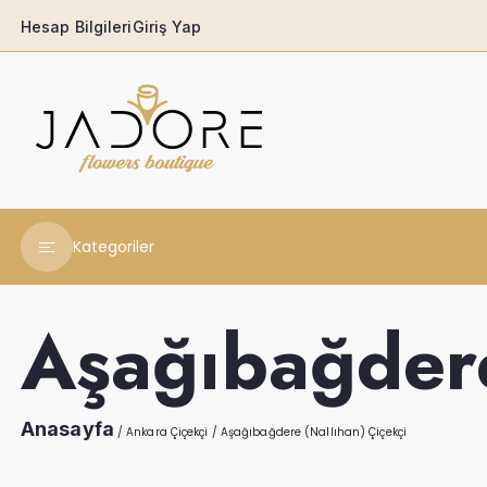
Hesap Bilgileri
Giriş Yap
Kategoriler
Yeni Yıl Çiçekleri
Aşağıbağdere
Babaya
Açılış & Tören
Anasayfa
/
Ankara Çiçekçi
/
Aşağıbağdere (Nallıhan) Çiçekçi
Ferforjeler