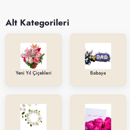
Sevgiliye
Anneye
Alt Kategorileri
Yeni İş-Terfi
Kutuda Çiçekler
Doğum Gününe
Düğün & Açılış Çelenkleri
Yeni Yıl Çiçekleri
Babaya
Geçmiş Olsun
İsteme & Söz & Nişan Çiçekleri
Saksı Çiçekleri
Yıl Dönümüne