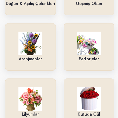
Güller
Düğün & Açılış Çelenkleri
Geçmiş Olsun
Cenaze & Tören Çelenkleri
Tasarım Buketler
Orkideler
Ne İçin ?
Aranjmanlar
Ferforjeler
Ürün Çeşitlerimiz
Aranjmanlar
Kırmızı Güller
Lilyumlar
Arkadaşa
Lilyumlar
Kutuda Gül
Kutuda Gül