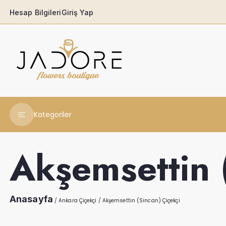
Hesap Bilgileri
Giriş Yap
Kategoriler
Yeni Yıl Çiçekleri
Akşemsettin 
Babaya
Açılış & Tören
Anasayfa
/
Ankara Çiçekçi
/
Akşemsettin (Sincan) Çiçekçi
Ferforjeler