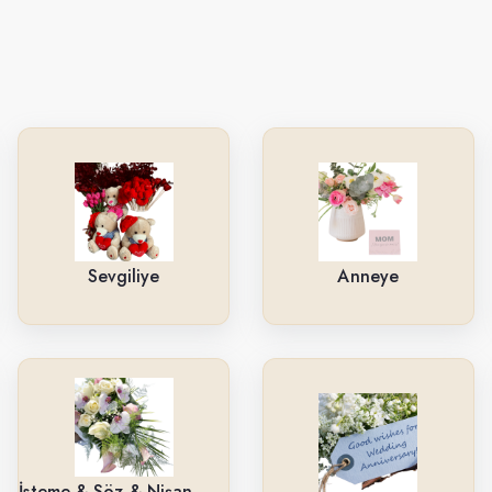
Sevgiliye
Anneye
İsteme & Söz & Nişan