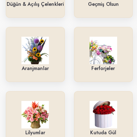
Güller
Düğün & Açılış Çelenkleri
Geçmiş Olsun
Cenaze & Tören Çelenkleri
Tasarım Buketler
Orkideler
Ne İçin ?
Aranjmanlar
Ferforjeler
Ürün Çeşitlerimiz
Aranjmanlar
Kırmızı Güller
Lilyumlar
Arkadaşa
Lilyumlar
Kutuda Gül
Kutuda Gül