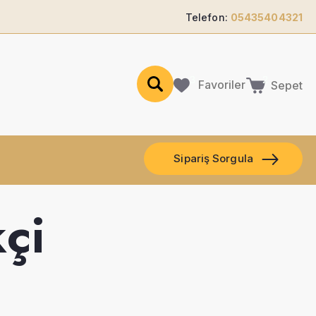
Telefon:
05435404321
Favoriler
Sepet
Sipariş Sorgula
çi