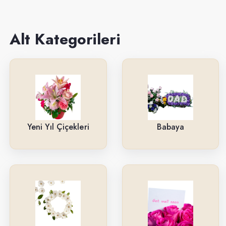
Sevgiliye
Anneye
Alt Kategorileri
Yeni İş-Terfi
Kutuda Çiçekler
Doğum Gününe
Düğün & Açılış Çelenkleri
Yeni Yıl Çiçekleri
Babaya
Geçmiş Olsun
İsteme & Söz & Nişan Çiçekleri
Saksı Çiçekleri
Yıl Dönümüne