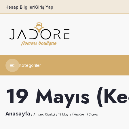
Hesap Bilgileri
Giriş Yap
Kategoriler
Yeni Yıl Çiçekleri
19 Mayıs (Ke
Babaya
Açılış & Tören
Anasayfa
/
Ankara Çiçekçi
/
19 Mayıs (Keçiören) Çiçekçi
Ferforjeler