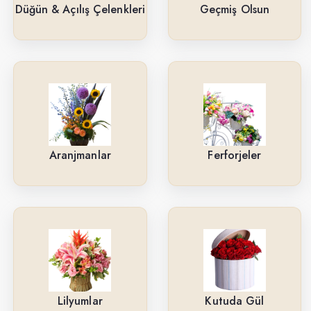
Güller
Düğün & Açılış Çelenkleri
Geçmiş Olsun
Cenaze & Tören Çelenkleri
Tasarım Buketler
Orkideler
Ne İçin ?
Aranjmanlar
Ferforjeler
Ürün Çeşitlerimiz
Aranjmanlar
Kırmızı Güller
Lilyumlar
Arkadaşa
Lilyumlar
Kutuda Gül
Kutuda Gül