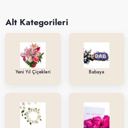
Sevgiliye
Anneye
Alt Kategorileri
Yeni İş-Terfi
Kutuda Çiçekler
Doğum Gününe
Düğün & Açılış Çelenkleri
Yeni Yıl Çiçekleri
Babaya
Geçmiş Olsun
İsteme & Söz & Nişan Çiçekleri
Saksı Çiçekleri
Yıl Dönümüne