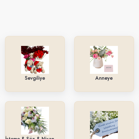
Sevgiliye
Anneye
İsteme & Söz & Nişan