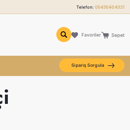
Telefon:
05435404321
Favoriler
Sepet
Sipariş Sorgula
i